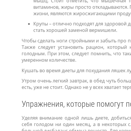
мышц. Стоит отметить, что мышечная 
витаминов, жиры просто откладываются. 
жизни, являются жиросжигающими проду
Крупы – отлично подходят для здоровой ди
стать хорошей заменой вермишели.
Чтобы сделать ноги стройными и забыть про п
Также следует установить рацион, который 
голодным. При этом, следует помнить, что так
умеренном количестве.
Кушать во время диеты для похудания ляшек л
Утром очень легкий завтрак, в обед чуть больш
есть, уже не стоит. Однако не у всех хватает т
Упражнения, которые помогут п
Уделяя внимание одной лишь диете, добиться
себя голодом ни один месяц, а в некоторых 
большой дисбаланс обмена веществ. Для кормя