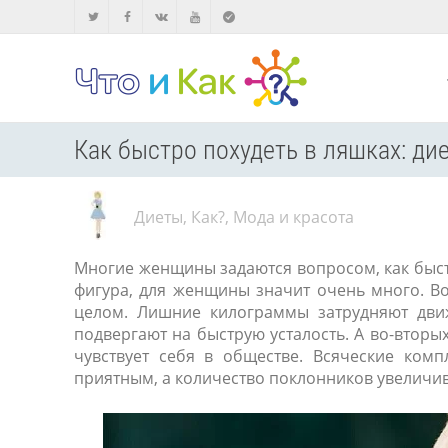
Как быстро похудеть в ляшках: ди
Диеты
,
Как?
,
Мода и красота
Многие женщины задаются вопросом, как быстр
фигура, для женщины значит очень много. Во-
целом. Лишние килограммы затрудняют движ
подвергают на быструю усталость. А во-втор
чувствует себя в обществе. Всяческие ком
приятным, а количество поклонников увеличив