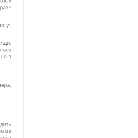
жных
бразе
могут
пищи.
аться
 но в
чера,
одить
низме
чтобы