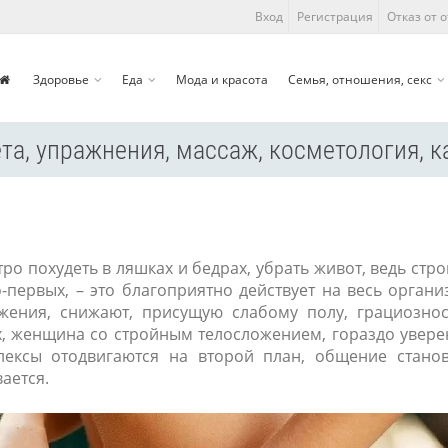
Вход
Регистрация
Отказ от 
Здоровье
Еда
Мода и красота
Семья, отношения, секс
ета, упражнения, массаж, косметология,
о похудеть в ляшках и бедрах, убрать живот, ведь стр
первых, – это благоприятно действует на весь органи
ения, снижают, присущую слабому полу, грациознос
ых, женщина со стройным телосложением, гораздо увер
плексы отодвигаются на второй план, общение станов
ается.