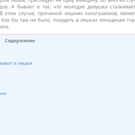
в ляшек, преследует не одну женщину. Во многих слу
ов. А бывает и так, что молодая девушка сталкивает
В этом случае, причиной лишних килограммов, являет
 Как бы там ни было, похудеть в ляшках женщинам го
ела.
Содержание
 живот и ляшки
нии