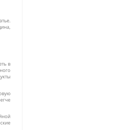
атье.
щина,
еть в
еного
дукты
овую
легче
ойной
ские