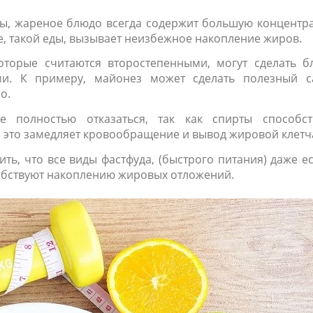
ты, жареное блюдо всегда содержит большую концентр
е, такой еды, вызывает неизбежное накопление жиров.
оторые считаются второстепенными, могут сделать б
. К примеру, майонез может сделать полезный са
о.
 полностью отказаться, так как спирты способст
а это замедляет кровообращение и вывод жировой клетч
ь, что все виды фастфуда, (быстрого питания) даже е
собствуют накоплению жировых отложений.