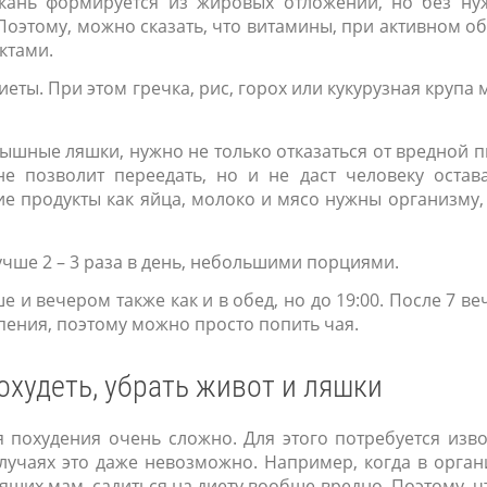
ткань формируется из жировых отложений, но без ну
Поэтому, можно сказать, что витамины, при активном о
ктами.
еты. При этом гречка, рис, горох или кукурузная крупа 
ышные ляшки, нужно не только отказаться от вредной 
не позволит переедать, но и не даст человеку остав
ие продукты как яйца, молоко и мясо нужны организму,
учше 2 – 3 раза в день, небольшими порциями.
е и вечером также как и в обед, но до 19:00. После 7 ве
ерпения, поэтому можно просто попить чая.
охудеть, убрать живот и ляшки
 похудения очень сложно. Для этого потребуется изв
случаях это даже невозможно. Например, когда в орга
щих мам, садиться на диету вообще вредно. Поэтому, 