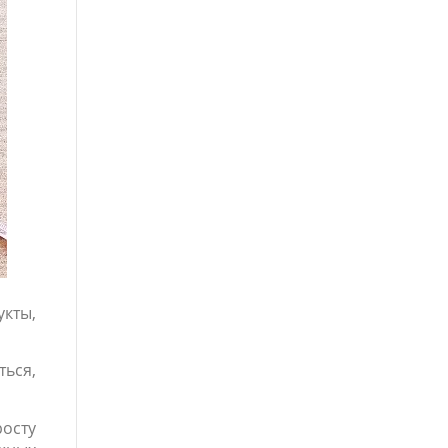
укты,
ься,
осту