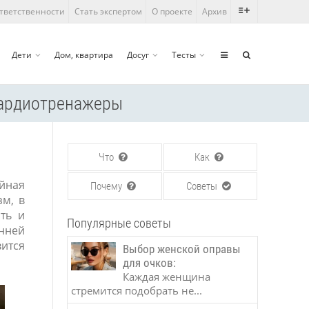
ответственности
Стать экспертом
О проекте
Архив
Дети
Дом, квартира
Досуг
Тесты
 кардиотренажеры
Что
Как
ойная
Почему
Советы
зм, в
ть и
Популярные советы
енней
ится
Выбор женской оправы
для очков:
Каждая женщина
стремится подобрать не...