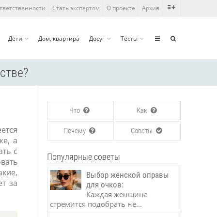
ответственности
Стать экспертом
О проекте
Архив
Дети
Дом, квартира
Досуг
Тесты
ьстве?
Что
Как
еется
Почему
Советы
же, а
ать с
Популярные советы
овать
акие,
Выбор женской оправы
т за
для очков:
Каждая женщина
стремится подобрать не...