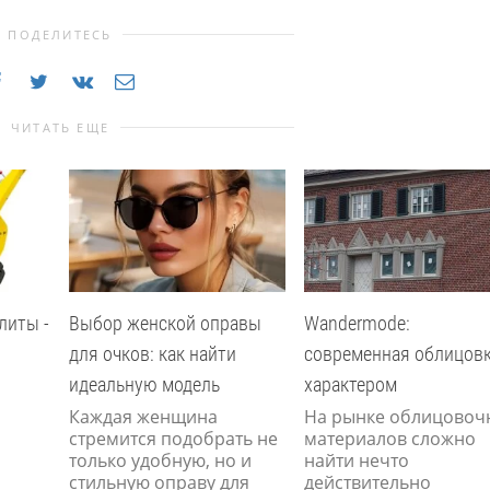
ПОДЕЛИТЕСЬ
ЧИТАТЬ ЕЩЕ
литы -
Выбор женской оправы
Wandermode:
для очков: как найти
современная облицовк
идеальную модель
характером
Каждая женщина
На рынке облицовоч
стремится подобрать не
материалов сложно
только удобную, но и
найти нечто
стильную оправу для
действительно