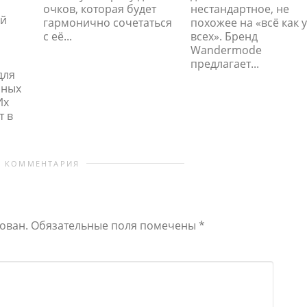
очков, которая будет
нестандартное, не
ой
гармонично сочетаться
похожее на «всё как у
с её...
всех». Бренд
Wandermode
предлагает...
для
чных
Их
т в
0 КОММЕНТАРИЯ
ован.
Обязательные поля помечены
*