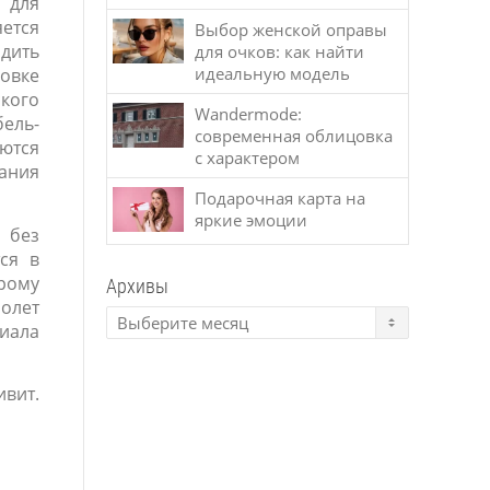
 для
яется
Выбор женской оправы
одить
для очков: как найти
идеальную модель
новке
кого
Wandermode:
ель-
современная облицовка
уются
с характером
ания
Подарочная карта на
яркие эмоции
 без
тся в
трому
Архивы
ролет
риала
вит.