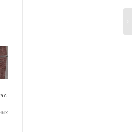
а с
Подарочная карта на
Элайнеры: инновация в
яркие эмоции
выравнивании зубов и н
ных
только
В эпоху переизбытка
вещей и быстрого
Современная
потребления всё
стоматология