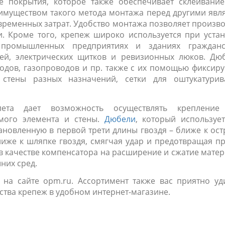
 покрытия, которое также обеспечивает склеивание
имуществом такого метода монтажа перед другими явл
 временных затрат. Удобство монтажа позволяет произв
и. Кроме того, крепеж широко используется при уста
 промышленных предприятиях и зданиях гражданс
ей, электрических щитков и ревизионных люков. Дюб
одов, газопроводов и пр. также с их помощью фиксир
стены разных назначений, сетки для оштукатурив
ета дает возможность осуществлять крепление
емого элемента и стены.
Дюбели
, который используе
ановленную в первой трети длины гвоздя – ближе к ос
лиже к шляпке гвоздя, смягчая удар и предотвращая п
 в качестве компенсатора на расширение и сжатие мате
них сред.
на сайте opm.ru. Ассортимент также вас приятно уди
ства крепеж в удобном интернет-магазине.