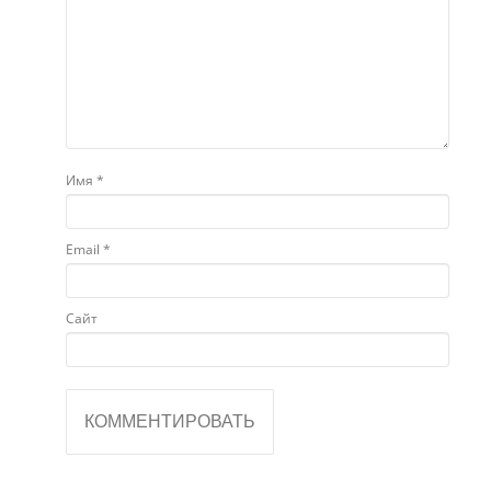
Пре
5 з
зод
Имя
*
Email
*
Сайт