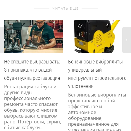
ЧИТАТЬ ЕЩЕ
Сущ
Не спешите выбрасывать:
Бензиновые виброплиты -
ли
кар
3 признака, что вашей
универсальный
свя
обуви нужна реставрация
инструмент строительного
уплотнения
Реставрация каблука и
другие виды
Бензиновые виброплиты
профессионального
представляют собой
ремонта часто спасают
эффективное и
обувь, которую многие
автономное
выбрасывают слишком
оборудование,
рано. Потёртости, скрип,
предназначенное для
сбитые каблуки...
уплотнения различных