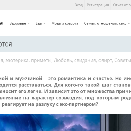
Вход
Регистрация
Отказ от 
Здоровье
Еда
Мода и красота
Семья, отношения, секс
ются
ия, эзотерика, приметы
,
Любовь, свидания, флирт
,
Советы
ой и мужчиной – это романтика и счастье. Но ин
одится расставаться. Для кого-то такой шаг станов
носит его легче. И зависит это от множества причи
 влияние на характер созвездия, под которым род
реагирует на разлуку с экс-партнером?