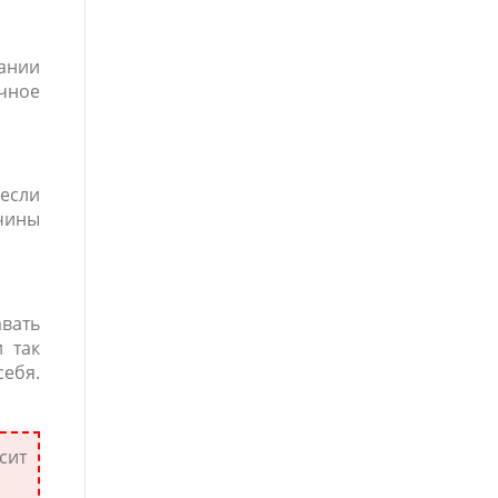
вании
ичное
если
ичины
авать
 так
себя.
сит