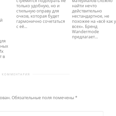
стремится подобрать не
материалов сложно
только удобную, но и
найти нечто
стильную оправу для
действительно
очков, которая будет
нестандартное, не
ой
гармонично сочетаться
похожее на «всё как у
с её...
всех». Бренд
Wandermode
предлагает...
для
чных
Их
т в
0 КОММЕНТАРИЯ
ован.
Обязательные поля помечены
*