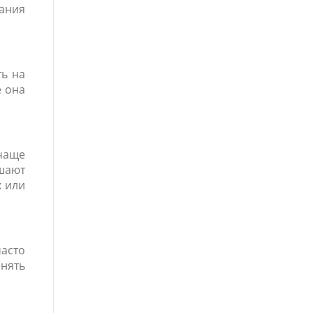
вания
ть на
е она
 чаще
ешают
х или
часто
енять