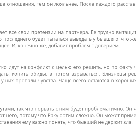
ше отношения, тем он лояльнее. После каждого расста
ает все свои претензии на партнера. Ее трудно вытащи
до последнего будет пытаться выведать у бывшего, что ж
ущее. И, конечно же, добавит проблем с доверием.
ко идут на конфликт с целью его решить, но по факту
дать, копить обиды, а потом взрываться. Близнецы р
о у них пропали чувства. Чаще всего остаются в хороши
тами, так что порвать с ним будет проблематично. Он 
 от него, потому что Раку с этим сложно. Он может прим
сставания ему важно понять, что бывший не держит зла.