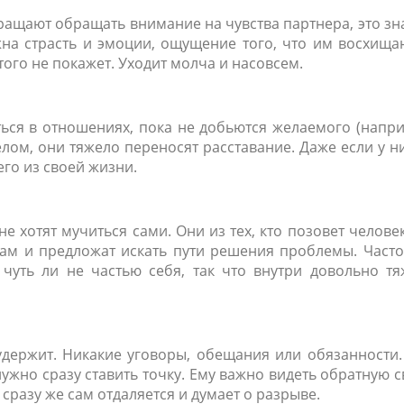
ащают обращать внимание на чувства партнера, это зн
жна страсть и эмоции, ощущение того, что им восхища
того не покажет. Уходит молча и насовсем.
ться в отношениях, пока не добьются желаемого (напр
лом, они тяжело переносят расставание. Даже если у н
го из своей жизни.
е хотят мучиться сами. Они из тех, кто позовет челове
кам и предложат искать пути решения проблемы. Част
 чуть ли не частью себя, так что внутри довольно т
 удержит. Никакие уговоры, обещания или обязанности
нужно сразу ставить точку. Ему важно видеть обратную с
сразу же сам отдаляется и думает о разрыве.