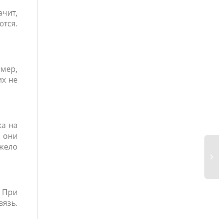
ачит,
ются.
имер,
их не
ка на
о они
яжело
. При
вязь.