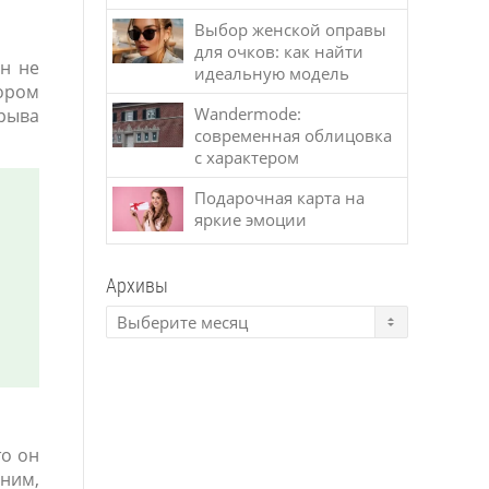
Выбор женской оправы
для очков: как найти
Он не
идеальную модель
тором
Wandermode:
зрыва
современная облицовка
с характером
Подарочная карта на
яркие эмоции
Архивы
то он
 ним,