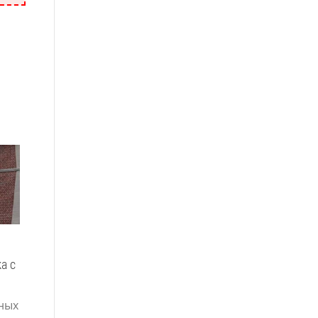
а с
Подарочная карта на
Элайнеры: инновация в
яркие эмоции
выравнивании зубов и н
ных
только
В эпоху переизбытка