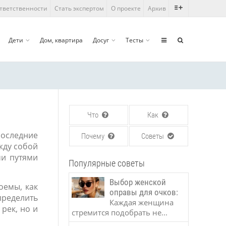
ответственности
Стать экспертом
О проекте
Архив
Дети
Дом, квартира
Досуг
Тесты
Что
Как
Последние
Почему
Советы
жду собой
ми путями
Популярные советы
Выбор женской
оемы, как
оправы для очков:
пределить
Каждая женщина
рек, но и
стремится подобрать не...