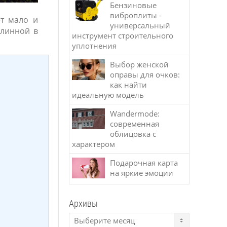
Бензиновые
виброплиты -
ет мало и
универсальный
длинной в
инструмент строительного
уплотнения
Выбор женской
оправы для очков:
как найти
идеальную модель
Wandermode:
современная
облицовка с
характером
Подарочная карта
на яркие эмоции
Архивы