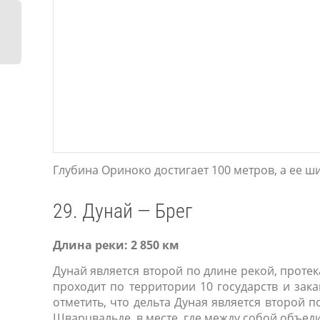
,
Глубина Ориноко достигает 100 метров, а ее ши
29. Дунай — Брег
Длина реки: 2 850 км
Дунай является второй по длине рекой, проте
проходит по территории 10 государств и зака
отметить, что дельта Дуная является второй 
Шварцвальде, в месте, где между собой объеди