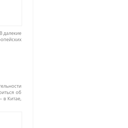
В далекие
ропейских
тельности
риться об
 в Китае,