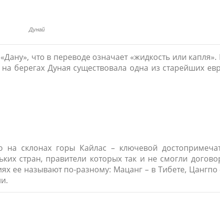
Дунай
Дану», что в переводе означает «жидкость или капля». 
 на берегах Дуная существовала одна из старейших ев
о на склонах горы Кайлас – ключевой достопримеча
ьких стран, правители которых так и не смогли догово
х ее называют по-разному: Мацанг – в Тибете, Цангпо –
и.