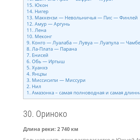
15. Юкон
14. Нигер
13. Маккензи — Невольничья — Пис — Финлей
12. Амур — Аргунь
11. Лена
10. Меконг
9. Конго — Луалаба — Лувуа — Луапула — Чамбеш
8. Ла-Плата — Парана
7. Енисей
6. Обь — Иртыш
5. Хуанхэ
4. Янцзы
3. Миссисипи — Миссури
2. Нил
1. Амазонка – самая полноводная и самая длинн
30. Ориноко
Длина реки: 2 740 км