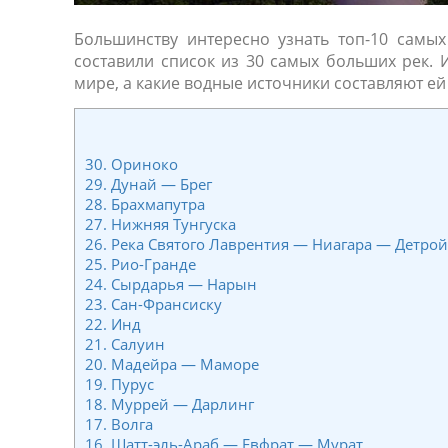
Большинству интересно узнать топ-10 самы
составили список из 30 самых больших рек. И
мире, а какие водные источники составляют е
30. Ориноко
29. Дунай — Брег
28. Брахмапутра
27. Нижняя Тунгуска
26. Река Святого Лаврентия — Ниагара — Детро
25. Рио-Гранде
24. Сырдарья — Нарын
23. Сан-Франсиску
22. Инд
21. Салуин
20. Мадейра — Маморе
19. Пурус
18. Муррей — Дарлинг
17. Волга
16. Шатт-эль-Араб — Евфрат — Мурат