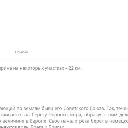
Ориноко
рина на некоторых участках – 22 км.
кающей по землям бывшего Советского Союза. Так, тече
нчивается на берегу Черного моря, образуя с ним дель
по величине в Европе. Свое начало река берет в немецк
няются воды Брега и Бригах.