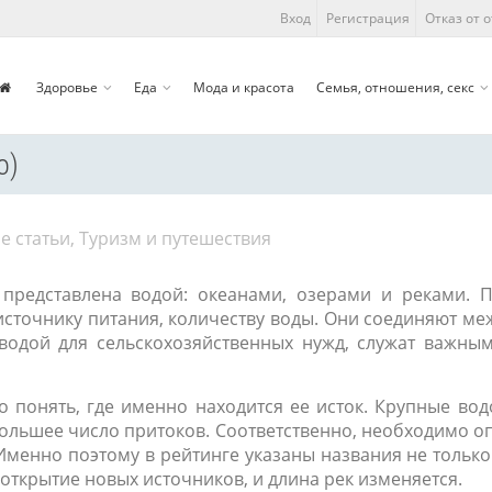
Вход
Регистрация
Отказ от 
Здоровье
Еда
Мода и красота
Семья, отношения, секс
о)
е статьи
,
Туризм и путешествия
представлена водой: океанами, озерами и реками. 
источнику питания, количеству воды. Они соединяют ме
водой для сельскохозяйственных нужд, служат важны
 понять, где именно находится ее исток. Крупные вод
большее число притоков. Соответственно, необходимо о
 Именно поэтому в рейтинге указаны названия не только 
 открытие новых источников, и длина рек изменяется.