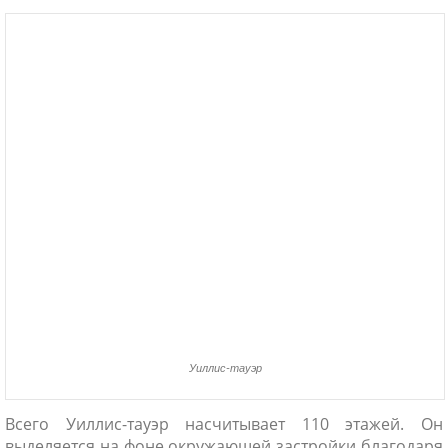
Уиллис-тауэр
Всего Уиллис-тауэр насчитывает 110 этажей. Он
выделяется на фоне окружающей застройки благодаря