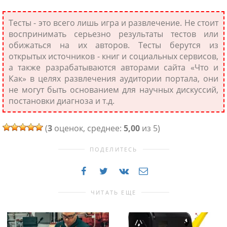
Тесты - это всего лишь игра и развлечение. Не стоит
воспринимать серьезно результаты тестов или
обижаться на их авторов. Тесты берутся из
открытых источников - книг и социальных сервисов,
а также разрабатываются авторами сайта «Что и
Как» в целях развлечения аудитории портала, они
не могут быть основанием для научных дискуссий,
постановки диагноза и т.д.
(
3
оценок, среднее:
5,00
из 5)
ники
ПОДЕЛИТЕСЬ
ЧИТАТЬ ЕЩЕ