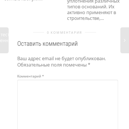
уплотнения различных
типов оснований. Их
активно применяют в
строительстве,...
0 КОММЕНТАРИЯ
тест:
ленный
Оставить комментарий
Ваш адрес email не будет опубликован.
Жен
Обязательные поля помечены
*
и в
про
Комментарий
*