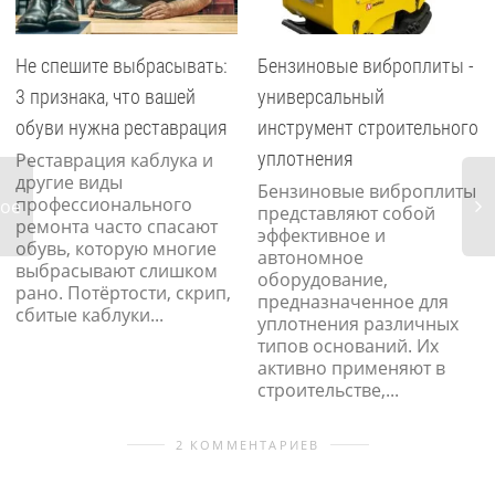
Не спешите выбрасывать:
Бензиновые виброплиты -
3 признака, что вашей
универсальный
обуви нужна реставрация
инструмент строительного
уплотнения
Реставрация каблука и
другие виды
Бензиновые виброплиты
профессионального
ное
представляют собой
ремонта часто спасают
эффективное и
обувь, которую многие
автономное
выбрасывают слишком
оборудование,
Тес
рано. Потёртости, скрип,
предназначенное для
и
сбитые каблуки...
уплотнения различных
асс
типов оснований. Их
активно применяют в
строительстве,...
2 КОММЕНТАРИЕВ