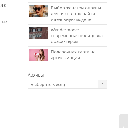
а с
Подарочная карта на
Элайнеры: инновация в
Выбор женской оправы
для очков: как найти
яркие эмоции
выравнивании зубов и н
идеальную модель
ных
только
В эпоху переизбытка
вещей и быстрого
Wandermode:
Современная
потребления всё
современная облицовка
стоматология
больше людей
с характером
предлагает всё больше
выбирают в качестве
щадящих и эстетически
Подарочная карта на
подарков не
привлекательных
яркие эмоции
материальные
методов исправления
предметы, а эмоции...
прикуса. Одним из
самых популярных
Архивы
решений последних
лет...