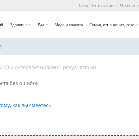
Вход
Регистрация
Отказ от 
Здоровье
Еда
Мода и красота
Семья, отношения, секс
а
а IQ и интеллект онлайн с результатами
еста без ошибок.
ому, как вы смеетесь