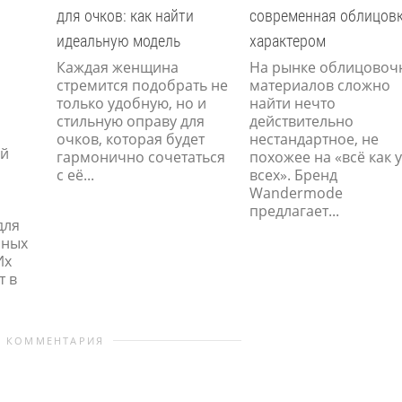
для очков: как найти
современная облицовк
идеальную модель
характером
Каждая женщина
На рынке облицовоч
стремится подобрать не
материалов сложно
только удобную, но и
найти нечто
стильную оправу для
действительно
очков, которая будет
нестандартное, не
ой
гармонично сочетаться
похожее на «всё как у
с её...
всех». Бренд
Wandermode
предлагает...
для
чных
Их
т в
0 КОММЕНТАРИЯ