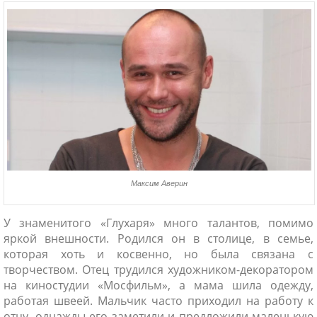
ники
Максим Аверин
У знаменитого «Глухаря» много талантов, помимо
яркой внешности. Родился он в столице, в семье,
которая хоть и косвенно, но была связана с
творчеством. Отец трудился художником-декоратором
на киностудии «Мосфильм», а мама шила одежду,
работая швеей. Мальчик часто приходил на работу к
отцу, однажды его заметили и предложили маленькую