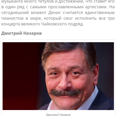
музыканта много титулов и достижений, что ставит его
в один ряд с самыми прославленными артистами. На
сегодняшний момент Денис считается единственным
пианистом в мире, который смог исполнить все три
концерта великого Чайковского подряд.
Дмитрий Назаров
Дмитрий Назаров