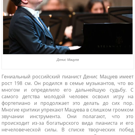
Денис Мацуев
Гениальный российский пианист Денис Мацуев имеет
рост 198 см. Он родился в семье музыкантов, что во
многом и определило его дальнейшую судьбу. С
самого детства молодой человек освоил игру на
фортепиано и продолжает это делать до сих пор.
Многие критики упрекают Мацуева в слишком громком
звучании инструмента. Они полагают, что это
происходит из-за богатырского вида пианиста и его
нечеловеческой силы. В списке творческих побед