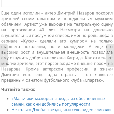
Еще один исполин – актер Дмитрий Назаров покорил
зрителей своим талантом и неподдельным мужским
обаянием. Артист уже выходит на театральную сцену
на протяжении 40 лет. Несмотря на довольно
внушительный послужной список, именно роль шефа в
сериале «Кухня» сделали его кумиром не только
старшего поколения, но и молодежи. А еще его
высокий рост и внушительная внешность позволила
ему озвучить добряка-великана Хагрида. Как отмечают
многие зрители, этот персонаж даже внешне похож на
Назарова. Кроме актерской профессии, в жизни
«Ма
маж
Дмитрия есть еще одна страсть – он является
зве
преданным фанатом футбольного клуба «Спартак».
обе
Читайте также:
сем
«Мальчики-мажоры»: звезды из обеспеченных
семей, как они добились популярности
Не только Дзюба: звезды, чьи секс-видео сливали