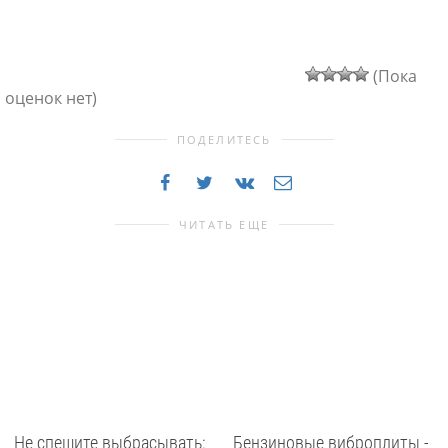
ЧИТАТЬ ЕЩЕ
Не спешите выбрасывать:
Бензиновые виброплиты -
3 признака, что вашей
универсальный
обуви нужна реставрация
инструмент строительного
уплотнения
Реставрация каблука и
другие виды
Бензиновые виброплиты
профессионального
представляют собой
ремонта часто спасают
эффективное и
обувь, которую многие
автономное
выбрасывают слишком
оборудование,