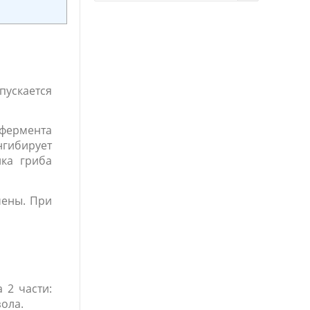
ускается
 фермента
нгибирует
нка гриба
мены. При
 2 части:
ола.