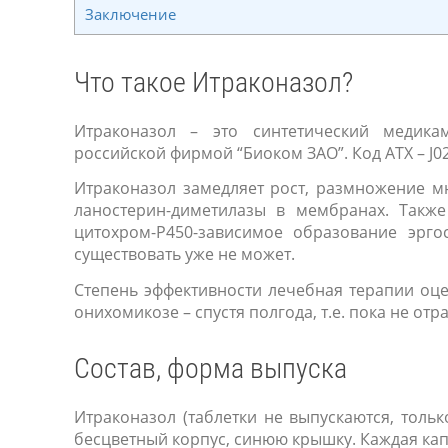
Заключение
Что такое Итраконазол?
Итраконазол – это синтетический медик
российской фирмой “Биоком ЗАО”. Код АТХ – J0
Итраконазол замедляет рост, размножение м
ланостерин-диметилазы в мембранах. Также
цитохром-Р450-зависимое образование эргос
существовать уже не может.
Степень эффективности лечебная терапии оце
онихомикозе – спустя полгода, т.е. пока не отр
Состав, форма выпуска
Итраконазол (таблетки не выпускаются, тольк
бесцветный корпус, синюю крышку. Каждая кап