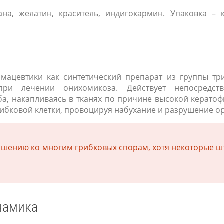
на, желатин, краситель, индигокармин. Упаковка – 
мацевтики как синтетический препарат из группы тр
при лечении онихомикоза. Действует непосредст
, накапливаясь в тканях по причине высокой кератоф
ибковой клетки, провоцируя набухание и разрушение ор
ношению ко многим грибковых спорам, хотя некоторые 
намика