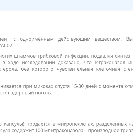
амент с одноимённым действующим веществом. Вып
2AC02.
ногих штаммов грибковой инфекции, подавляя синтез
 в ходе исследований доказано, что Итраконазол и
терола, без которого чувствительная клеточная сте
нивается при микозах спустя 15-30 дней с момента от
астет здоровый ноготь.
о капсулы) продается в микропеллетах, разделенных на
сула содержит 100 мг итраконазола – производное триаз