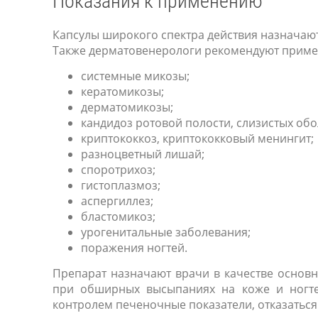
Показания к применению
Капсулы широкого спектра действия назначают
Также дерматовенерологи рекомендуют примен
системные микозы;
кератомикозы;
дерматомикозы;
кандидоз ротовой полости, слизистых обо
криптококкоз, криптококковый менингит;
разноцветный лишай;
споротрихоз;
гистоплазмоз;
аспергиллез;
бластомикоз;
урогенитальные заболевания;
поражения ногтей.
Препарат назначают врачи в качестве основн
при обширных высыпаниях на коже и ногте
контролем печеночные показатели, отказаться