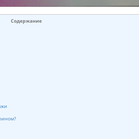
Содержание
ажи
афином?