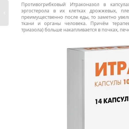
Противогрибковый Итраконазол в капсула
эргостерола в их клетках дрожжевых, пл
преимущественно после еды, то заметно увел
ткани и органы человека. Причём терапев
триазола) больше накапливается в почках, печен