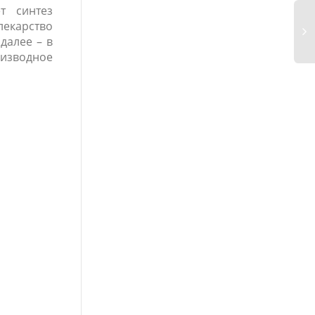
т синтез
екарство
далее – в
изводное