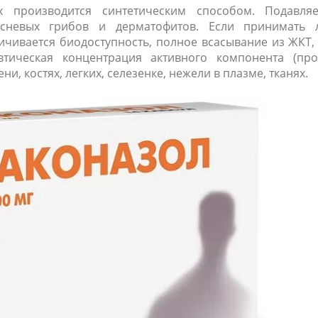
х производится синтетическим способом. Подавляе
есневых грибов и дерматофитов. Если принимать л
ичивается биодоступность, полное всасывание из ЖКТ, 
тическая концентрация активного компонента (про
и, костях, легких, селезенке, нежели в плазме, тканях.