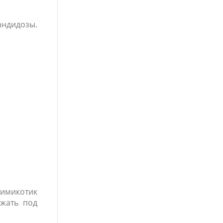
андидозы.
тимикотик
жать под