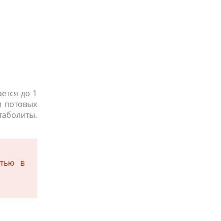
ется до 1
и потовых
таболиты.
стью в