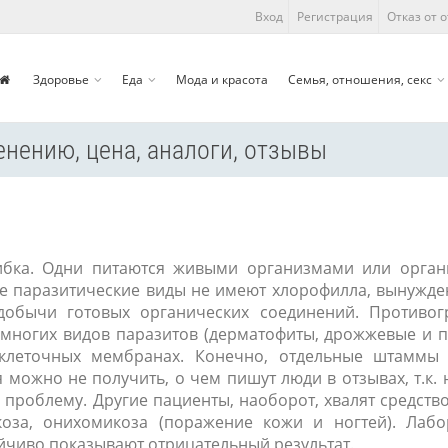
Вход
Регистрация
Отказ от 
Здоровье
Еда
Мода и красота
Семья, отношения, секс
нению, цена, аналоги, отзывы
ибка. Одни питаются живыми организмами или орга
се паразитические виды не имеют хлорофилла, вынужде
добычи готовых органических соединений. Противо
 многих видов паразитов (дерматофиты, дрожжевые и 
 клеточных мембранах. Конечно, отдельные штаммы
 можно не получить, о чем пишут люди в отзывах, т.к. 
проблему. Другие пациенты, наоборот, хвалят средство
оза, онихомикоза (поражение кожи и ногтей). Лаб
йчиво показывают отрицательный результат.