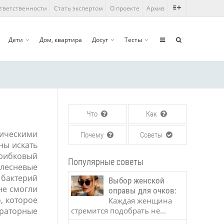
ответственности
Стать экспертом
О проекте
Архив
Дети
Дом, квартира
Досуг
Тесты
Что
Как
ническими
Почему
Советы
ны искать
грибковый
Популярные советы
плесневые
 бактерий
Выбор женской
не смогли
оправы для очков:
, которое
Каждая женщина
ораторные
стремится подобрать не...