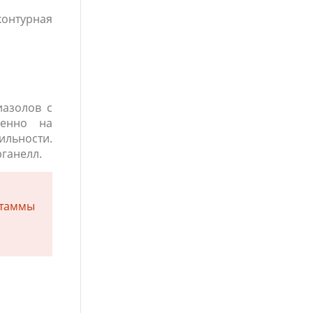
контурная
иазолов с
венно на
ильности.
ганелл.
штаммы