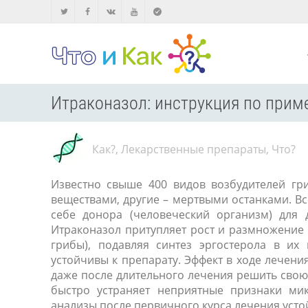
Итраконазол: инструкция по приме
Как?
,
Лекарственные препараты
,
Что?
Известно свыше 400 видов возбудителей гр
веществами, другие – мертвыми останками. В
себе донора (человеческий организм) для 
Итраконазол притупляет рост и размножение
грибы), подавляя синтез эргостерола в их
устойчивы к препарату. Эффект в ходе лечения
даже после длительного лечения решить свою 
быстро устраняет неприятные признаки мик
анализы после первичного курса лечения усто