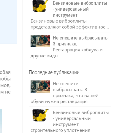
Бензиновые виброплиты
- универсальный
инструмент
Бензиновые виброплиты
представляют собой эффективное...
Не спешите выбрасывать:
3 признака,
Реставрация каблука и
другие виды...
юбая
Последние публикации
тобы
Не спешите
мов,
выбрасывать: 3
им не
признака, что вашей
обуви нужна реставрация
Бензиновые виброплиты
- универсальный
инструмент
строительного уплотнения