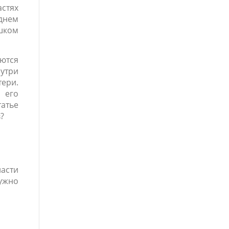
астях
еднем
шком
ются
нутри
тери.
 его
атье
?
асти
ужно