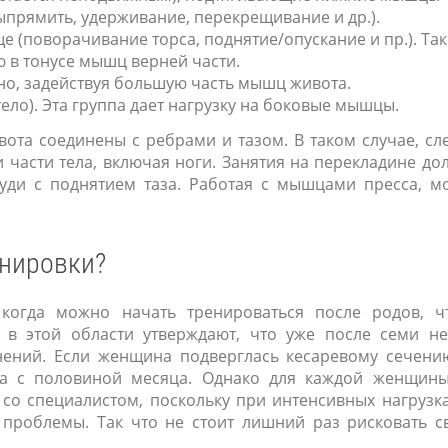
выпрямить, удерживание, перекрещивание и др.).
 (поворачивание торса, поднятие/опускание и пр.). Та
 в тонусе мышц верней части.
но, задействуя большую часть мышц живота.
ело). Эта группа дает нагрузку на боковые мышцы.
ота соединены с ребрами и тазом. В таком случае, сл
и части тела, включая ноги. Занятия на перекладине д
руди с поднятием таза. Работая с мышцами пресса, м
енировки?
когда можно начать тренироваться после родов, ч
 в этой области утверждают, что уже после семи не
ений. Если женщина подверглась кесаревому сечению
ва с половиной месяца. Однако для каждой женщины
со специалистом, поскольку при интенсивных нагрузк
 проблемы. Так что не стоит лишний раз рисковать с