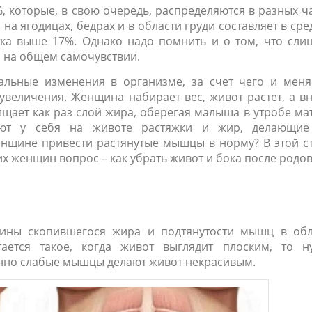
 которые, в свою очередь, распределяются в разных ч
а ягодицах, бедрах и в области груди составляет в ср
тка выше 17%. Однако надо помнить и о том, что сли
я на общем самочувствии.
льные изменения в организме, за счет чего и меня
увеличения. Женщина набирает вес, живот растет, а в
щает как раз слой жира, оберегая малыша в утробе ма
ют у себя на животе растяжки и жир, делающие
нщине привести растянутые мышцы в норму? В этой ст
х женщин вопрос – как убрать живот и бока после родов
чины скопившегося жира и подтянутости мышц в обл
ется такое, когда живот выглядит плоским, то н
енно слабые мышцы делают живот некрасивым.