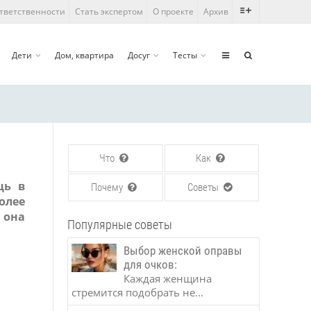
ответственности
Стать экспертом
О проекте
Архив
Дети
Дом, квартира
Досуг
Тесты
Что
Как
щь в
Почему
Советы
олее
 она
Популярные советы
Выбор женской оправы
для очков:
Каждая женщина
стремится подобрать не...