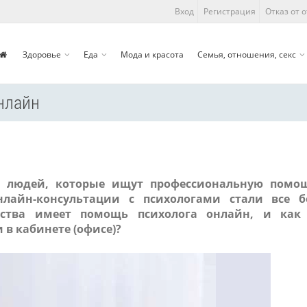
Вход
Регистрация
Отказ от 
Здоровье
Еда
Мода и красота
Семья, отношения, секс
нлайн
а людей, которые ищут профессиональную помо
нлайн-консультации с психологами стали все б
ества имеет помощь психолога онлайн, и как
в кабинете (офисе)?