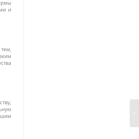
формы
ми и
 тем,
Таким
ества
ству,
ьную
вашим