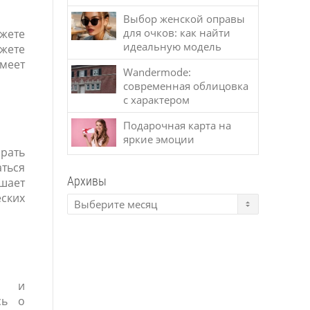
Выбор женской оправы
для очков: как найти
ожете
идеальную модель
жете
имеет
Wandermode:
современная облицовка
с характером
Подарочная карта на
яркие эмоции
рать
аться
Архивы
ышает
ских
ти и
сь о