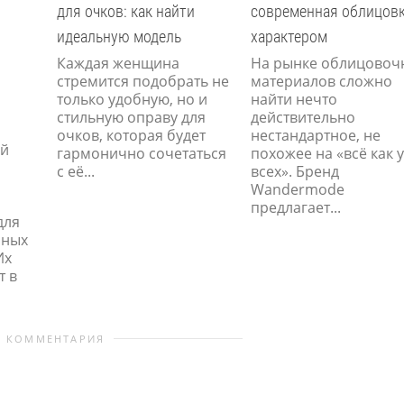
для очков: как найти
современная облицовк
идеальную модель
характером
Каждая женщина
На рынке облицовоч
стремится подобрать не
материалов сложно
только удобную, но и
найти нечто
стильную оправу для
действительно
очков, которая будет
нестандартное, не
ой
гармонично сочетаться
похожее на «всё как у
с её...
всех». Бренд
Wandermode
предлагает...
для
чных
Их
т в
0 КОММЕНТАРИЯ