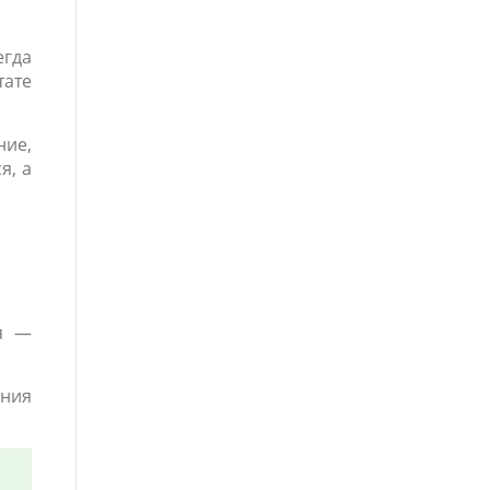
егда
тате
ние,
я, а
ая —
ения