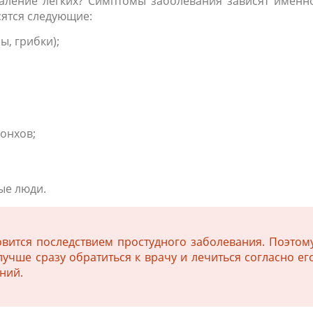
аление легких? Симптомы заболевания зависят именн
сятся следующие:
ы, грибки);
ронхов;
ые люди.
вится последствием простудного заболевания. Поэтом
учше сразу обратиться к врачу и лечиться согласно ег
ний.