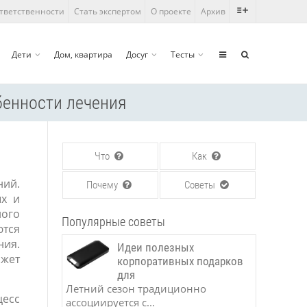
ответственности
Стать экспертом
О проекте
Архив
Дети
Дом, квартира
Досуг
Тесты
бенности лечения
Что
Как
ний.
Почему
Советы
ых и
ого
Популярные советы
ются
ния.
Идеи полезных
ожет
корпоративных подарков
для
Летний сезон традиционно
цесс
ассоциируется с...