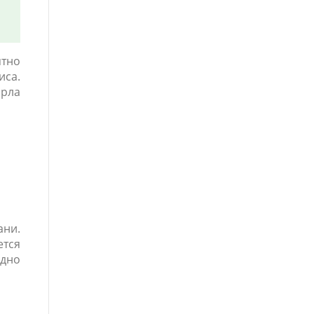
ятно
иса.
орла
ани.
ется
одно