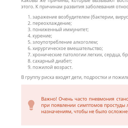
Каковы же причины, которые вызывают восп
этого. К причинам развития заболевания отно
заражение возбудителем (бактерии, вирус
переохлаждение;
пониженный иммунитет;
курение;
злоупотребление алкоголем;
хирургическое вмешательство;
хронические патологии легких, сердца, б
сахарный диабет;
пожилой возраст.
В группу риска входят дети, подростки и пожил
Важно! Очень часто пневмония стано
при появлении симптомов простуды л
назначениям, чтобы не было осложне