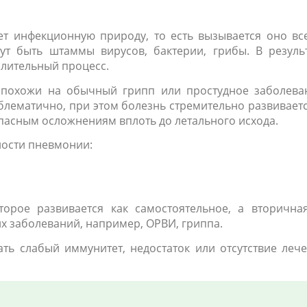
т инфекционную природу, то есть вызывается оно вс
ут быть штаммы вирусов, бактерии, грибы. В резуль
алительный процесс.
 похожи на обычный грипп или простудное заболева
лематично, при этом болезнь стремительно развиваетс
пасным осложнениям вплоть до летального исхода.
ности пневмонии:
орое развивается как самостоятельное, а вторичн
их заболеваний, например, ОРВИ, гриппа.
ть слабый иммунитет, недостаток или отсутствие леч