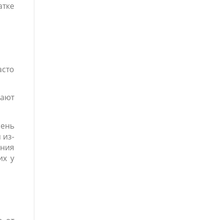
атке
асто
вают
ень
 из-
ения
их у