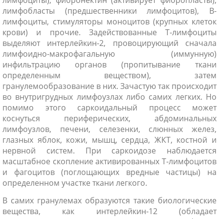
лимфоциты), фибронектин (активирует фибропласты),
лимфобласты (предшественники лимфоцитов), B-
лимфоциты, стимуляторы моноцитов (крупных клеток
крови) и прочие. Задействованные Т-лимфоциты
выделяют интерлейкин-2, провоцирующий сначала
лимфоидно-макрофагальную (иммунную)
инфильтрацию органов (пропитывание ткани
определенным веществом), затем
гранулемообразование в них. Зачастую так происходит
во внутригрудных лимфоузлах либо самих легких. Но
помимо этого саркоидальный процесс может
коснуться периферических, абдоминальных
лимфоузлов, печени, селезенки, слюнных желез,
глазных яблок, кожи, мышц, сердца, ЖКТ, костной и
нервной систем. При саркоидозе наблюдается
масштабное скопление активированных Т-лимфоцитов
и фагоцитов (поглощающих вредные частицы) на
определенном участке ткани легкого.
В самих гранулемах образуются такие биологические
вещества, как интерлейкин-12 (обладает