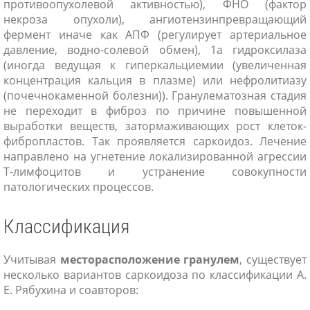
противоопухолевой активностью), ФНО (фактор
некроза опухоли), ангиотензинпревращающий
фермент иначе как АПФ (регулирует артериальное
давление, водно-солевой обмен), 1а гидроксилаза
(иногда ведущая к гиперкальциемии (увеличенная
концентрация кальция в плазме) или нефролитиазу
(почечнокаменной болезни)). Гранулематозная стадия
не переходит в фиброз по причине повышенной
выработки веществ, затормаживающих рост клеток-
фибропластов. Так проявляется саркоидоз. Лечение
направлено на угнетение локализированной агрессии
Т-лимфоцитов и устранение совокупности
патологических процессов.
Классификация
Учитывая
месторасположение гранулем
, существует
несколько вариантов саркоидоза по классификации А.
Е. Рябухина и соавторов: