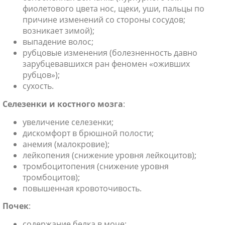
фиолетового цвета нос, щеки, уши, пальцы по
причине изменений со стороны сосудов;
возникает зимой);
выпадение волос;
рубцовые изменения (болезненность давно
зарубцевавшихся ран феномен «оживших
рубцов»);
сухость.
Селезенки и костного мозга
:
увеличение селезенки;
дискомфорт в брюшной полости;
анемия (малокровие);
лейкопения (снижение уровня лейкоцитов);
тромбоцитопения (снижение уровня
тромбоцитов);
повышенная кровоточивость.
Почек
:
содержание белка в моче;