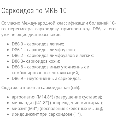
Саркоидоз по МКБ-10
Согласно Международной классификации болезней 10-
го пересмотра саркоидозу присвоен код D86, а его
уточняющие диагнозы такие:
D86.0 – саркоидоз легких;
D86.1 – саркоидоз лимфоузлов;
D86.2 – саркоидоз лимфоузлов и легких;
D86.3– саркоидоз кожи;
D86.8 – саркоидоз иных уточненных и
комбинированных локализаций;
D86.9 – неуточненный саркоидоз.
Сюда же относятся саркоидозная (ый):
артропатия (М14.8*) (разрушение суставов);
миокардит (I41.8*) (повреждение миокарда);
миозит (M3*) (воспаление скелетных мышц);
иридоциклит при саркоидозе (1*).