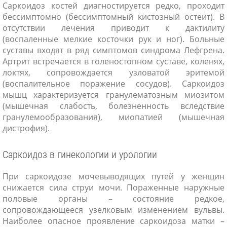
Саркоидоз костей диагностируется редко, проходит
бессимптомно (бессимптомный кистозный остеит). В
отсутствии лечения приводит к дактилиту
(воспаленные мелкие косточки рук и ног). Больные
суставы входят в ряд симптомов синдрома Лефгрена.
Артрит встречается в голеностопном суставе, коленях,
локтях, сопровождается узловатой эритемой
(воспалительное поражение сосудов). Саркоидоз
мышц характеризуется гранулематозным миозитом
(мышечная слабость, болезненность вследствие
гранулемообразования), миопатией (мышечная
дистрофия).
Саркоидоз в гинекологии и урологии
При саркоидозе мочевыводящих путей у женщин
снижается сила струи мочи. Пораженные наружные
половые органы – состояние редкое,
сопровождающееся узелковым изменением вульвы.
Наиболее опасное проявление саркоидоза матки –