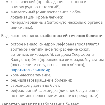
классический (преобладание легочных и
внутригрудных патологий);
внелегочный (очаг воспаления любой
локализации, кроме легких);
генерализованный (затронуто несколько органов
или систем).
Выделяют несколько
особенностей течения болезни
:
острое начало: синдром Лефгрена (проявляется
эритемой (нетипичное покраснение кожи),
артритом, лихорадкой), синдром Хеерфордта-
Вальденстрёма (проявляется лихорадкой, увеитом
(воспалением сосудов глазного яблока),
паротитом (свинкой)
;
хроническое течение;
рецидив (возвращение болезни);
саркоидоз у детей до 6 лет;
рефрактерный саркоидоз (лечение безуспешно
по причине невосприимчивости к препаратам).
Характер развития
заболевания бывает: