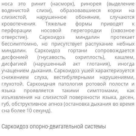
носа это ринит (насморк), ринорея (выделение
водянистой слизи), образовавшиеся корки на
слизистой, нарушенное обоняние, случаются
кровотечения. Тяжелые формы приводят к
перфорации носовой перегородки (сквозное
отверстие). Саркоидоз миндалин протекает
бессимптомно, но присутствует распухание небных
миндалин. Саркоидоз гортани сопровождается
дисфонией (гнусавость, охриплость), кашлем,
дисфагией (нарушенный акт глотания), иногда
учащением дыхания. Саркоидоз ушей характеризуется
снижением слуха, вестибулярными нарушениями,
глухотой. Саркоидная патология ротовой полости и
языка проявляется такими симптомами, как
изъязвления на слизистой поверхности языка, десен,
губ, обструктивное апноэ (остановка дыхания во время
сна более 10 секунд).
Саркоидоз опорно-двигательной системы