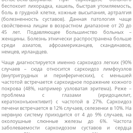
беспокоит лихорадка, кашель, быстрая утомляемость,
боль в грудной клетке, кожные высыпания, артралгия
(болезненность суставов). Данная патология чаще
свойственна лицам в возрастном диапазоне от 20 до
45 лет. Подавляющее большинство больных –
женщины. Болезнь этнически распространена больше
среди азиатов, афроамериканцев, скандинавов,
немцев, ирландцев.
Чаще диагностируется именно саркоидоз легких (90%
случаев – сюда относится саркоидоз лимфоузлов
(внутригрудных и периферических), с меньшей
ники
частотой встречается саркоидное поражение кожного
покрова (48%, например узловатая эритема). Реже –
проблема с глазами (иридоциклит,
кератоконъюнктивит) с частотой в 27%. Саркоидоз
печени встречается в 12% случаев, селезенки в 10%. На
нервную систему приходится от 4 до 9% случаев, на
околоушные слюнные железы до 6%. Частота
заболеваемости саркоидозом суставов и сердца