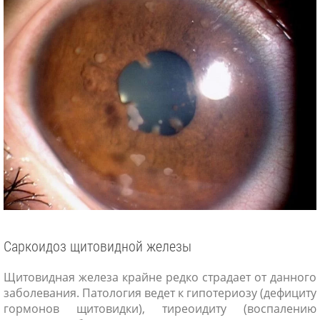
Саркоидоз щитовидной железы
Щитовидная железа крайне редко страдает от данного
заболевания. Патология ведет к гипотериозу (дефициту
гормонов щитовидки), тиреоидиту (воспалению