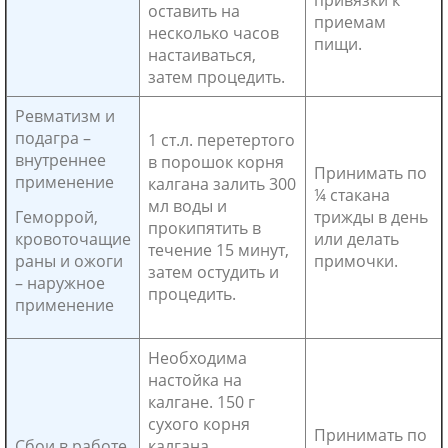
оставить на
приемам
несколько часов
пищи.
настаиваться,
затем процедить.
Ревматизм и
подагра –
1 ст.л. перетертого
внутреннее
в порошок корня
Принимать по
применение
калгана залить 300
¼ стакана
мл воды и
трижды в день
Геморрой,
прокипятить в
или делать
кровоточащие
течение 15 минут,
примочки.
раны и ожоги
затем остудить и
– наружное
процедить.
применение
Необходима
настойка на
калгане. 150 г
сухого корня
Принимать по
Сбои в работе
калгана