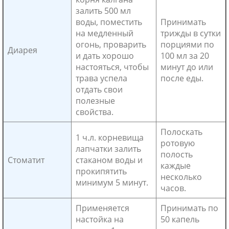
залить 500 мл
воды, поместить
Принимать
на медленный
трижды в сутки
огонь, проварить
порциями по
Диарея
и дать хорошо
100 мл за 20
настояться, чтобы
минут до или
трава успела
после еды.
отдать свои
полезные
свойства.
Полоскать
1 ч.л. корневища
ротовую
лапчатки залить
полость
Стоматит
стаканом воды и
каждые
прокипятить
несколько
минимум 5 минут.
часов.
Применяется
Принимать по
настойка на
50 капель