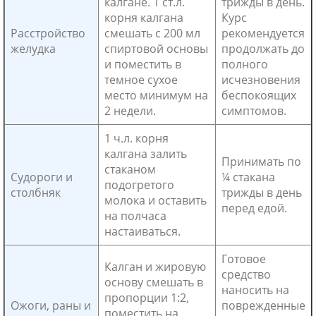
калгане. 1 ст.л.
трижды в день.
корня калгана
Курс
Расстройство
смешать с 200 мл
рекомендуется
желудка
спиртовой основы
продолжать до
и поместить в
полного
темное сухое
исчезновения
место минимум на
беспокоящих
2 недели.
симптомов.
1 ч.л. корня
калгана залить
Принимать по
стаканом
Судороги и
¼ стакана
подогретого
столбняк
трижды в день
молока и оставить
перед едой.
на полчаса
настаиваться.
Готовое
Калган и жировую
средство
основу смешать в
наносить на
пропорции 1:2,
Ожоги, раны и
поврежденные
поместить на