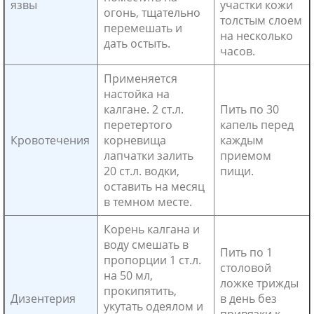
язвы
участки кожи
огонь, тщательно
толстым слоем
перемешать и
на несколько
дать остыть.
часов.
Применяется
настойка на
калгане. 2 ст.л.
Пить по 30
перетертого
капель перед
Кровотечения
корневища
каждым
лапчатки залить
приемом
20 ст.л. водки,
пищи.
оставить на месяц
в темном месте.
Корень калгана и
воду смешать в
Пить по 1
пропорции 1 ст.л.
столовой
на 50 мл,
ложке трижды
прокипятить,
Дизентерия
в день без
укутать одеялом и
привязки к