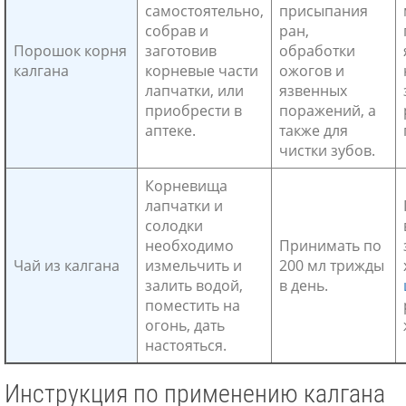
самостоятельно,
присыпания
собрав и
ран,
Порошок корня
заготовив
обработки
калгана
корневые части
ожогов и
лапчатки, или
язвенных
приобрести в
поражений, а
аптеке.
также для
чистки зубов.
Корневища
лапчатки и
солодки
необходимо
Принимать по
Чай из калгана
измельчить и
200 мл трижды
залить водой,
в день.
поместить на
огонь, дать
настояться.
Инструкция по применению калгана