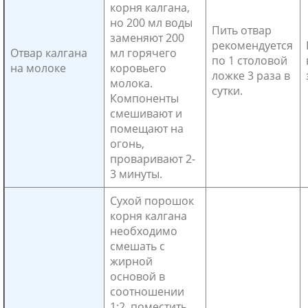
корня калгана,
но 200 мл воды
Пить отвар
заменяют 200
рекомендуется
Отвар калгана
мл горячего
по 1 столовой
на молоке
коровьего
ложке 3 раза в
молока.
сутки.
Компоненты
смешивают и
помещают на
огонь,
проваривают 2-
3 минуты.
Сухой порошок
корня калгана
необходимо
смешать с
жирной
основой в
соотношении
1:2, поместить