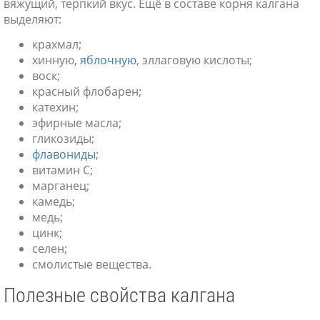
вяжущий, терпкий вкус. Ещё в составе корня калгана
выделяют:
крахмал;
хинную,
яблочную
, эллаговую кислоты;
воск;
красный флобарен;
катехин;
эфирные масла;
гликозиды;
флавониды
;
витамин С;
марганец;
камедь;
медь;
цинк;
селен;
смолистые вещества.
Полезные свойства калгана