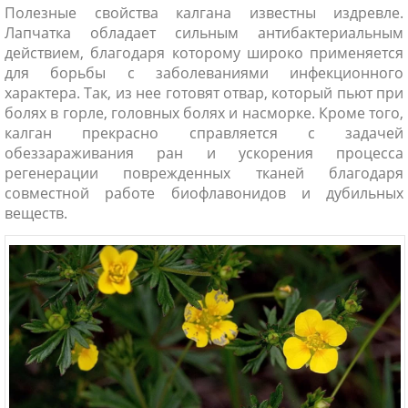
Полезные свойства калгана известны издревле.
Лапчатка обладает сильным антибактериальным
действием, благодаря которому широко применяется
для борьбы с заболеваниями инфекционного
характера. Так, из нее готовят отвар, который пьют при
болях в горле, головных болях и насморке. Кроме того,
калган прекрасно справляется с задачей
обеззараживания ран и ускорения процесса
регенерации поврежденных тканей благодаря
совместной работе биофлавонидов и дубильных
веществ.