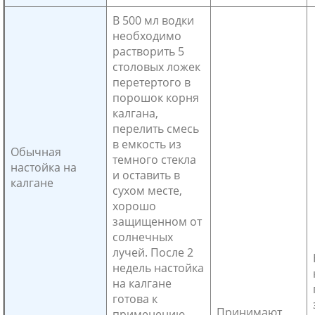
В 500 мл водки
необходимо
растворить 5
столовых ложек
перетертого в
порошок корня
калгана,
перелить смесь
в емкость из
Обычная
темного стекла
настойка на
и оставить в
калгане
сухом месте,
хорошо
защищенном от
солнечных
лучей. После 2
недель настойка
на калгане
готова к
Принимают
применению.