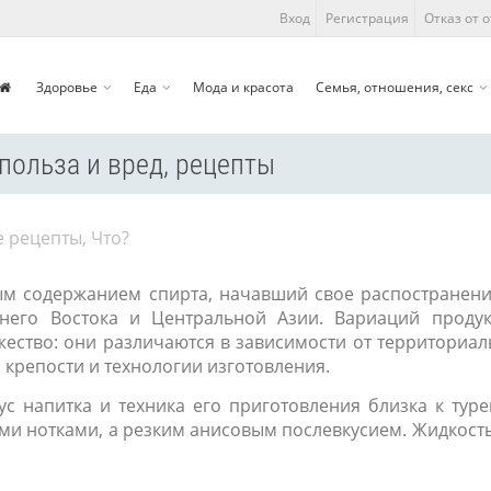
Вход
Регистрация
Отказ от 
Здоровье
Еда
Мода и красота
Семья, отношения, секс
, польза и вред, рецепты
е рецепты
,
Что?
ым содержанием спирта, начавший свое распостранени
него Востока и Центральной Азии. Вариаций продук
ество: они различаются в зависимости от территориа
крепости и технологии изготовления.
ус напитка и техника его приготовления близка к тур
ми нотками, а резким анисовым послевкусием. Жидкость