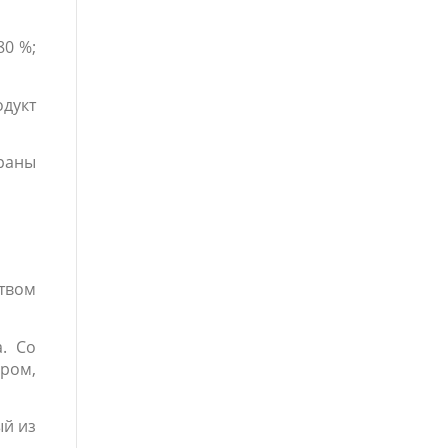
80 %;
дукт
раны
твом
. Со
ром,
ый из