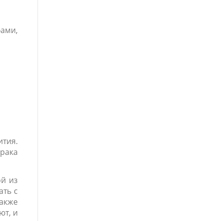
ами,
ития.
Ирака
ой из
ать с
акже
ют, и