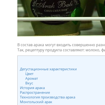
В состав арака могут входить совершенно разн
Так, рецептуру продукта составляют: молоко, ф
Дегустационные характеристики
Цвет
Аромат
Вкус
История арака
Распространение
Технология производства арака
Монгольский арак