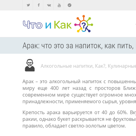
Арак: что это за напиток, как пить
Алкогольные напитки
,
Как?
,
Кулинарны
Арак – это алкогольный напиток с повышенн
миру еще 400 лет назад с просторов Ближ
современном мире существует огромное множ
принадлежности, применяемого сырья, уровня 
Крепость арака варьируется от 40 до 60%. Вк
ракии, однако букет раскрывается не фруктовы
правило, обладает светло-золотым цветом.