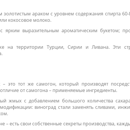
м золотистым араком с уровнем содержания спирта 60-
или кокосовое молоко.
 с ярким выразительным ароматическим букетом; про
же на территории Турции, Сирии и Ливана. Эти ст
а.
к – это тот же самогон, который производят посредс
 отличие от самогона – применяемые ингредиенты.
ый жмых с добавлением большого количества сахара
модификации: виноград стали заменять сливами, инжи
ком.
оне – есть свои собственные секреты производства, кажд