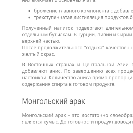
них включает 2 основных этапа:
брожение главного компонента с добавле
трехступенчатая дистилляция продуктов 
Полученный напиток подвергают длительном
отдельным бутылкам. В Турции, Ливии и Сирии 
верхней частью.
После продолжительного “отдыха” качественн
желтый окрас.
В Восточных странах и Центральной Азии 
добавляют анис. По завершению всех проце
настойкой. Количество аниса прямо пропорцио
содержания спирта в готовом продукте.
Монгольский арак
Монгольский арак – это достаточно своеоб
является кумыс. До готовности продукт доводя