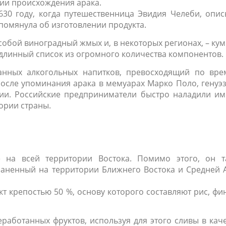
ии происхождения арака.
630 году, когда путешественница Эвидия Челеби, опи
упомянула об изготовлении продукта.
обой виноградный жмых и, в некоторых регионах, – кум
 длинный список из огромного количества компонентов.
анных алкогольных напитков, превосходящий по вре
После упоминания арака в мемуарах Марко Поло, генуэ
сии. Российские предприниматели быстро наладили им
тории страны.
 на всей территории Востока. Помимо этого, он т
раненный на территории Ближнего Востока и Средней 
 крепостью 50 %, основу которого составляют рис, фи
работанных фруктов, используя для этого сливы в кач