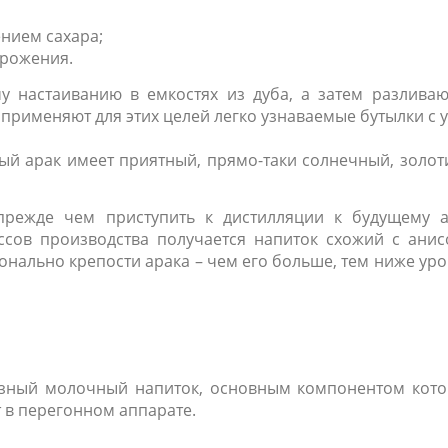
нием сахара;
брожения.
у настаиванию в емкостях из дуба, а затем разливаю
применяют для этих целей легко узнаваемые бутылки с 
ый арак имеет приятный, прямо-таки солнечный, золот
прежде чем приступить к дистилляции к будущему а
ссов производства получается напиток схожий с анис
нально крепости арака – чем его больше, тем ниже ур
разный молочный напиток, основным компонентом кото
т в перегонном аппарате.