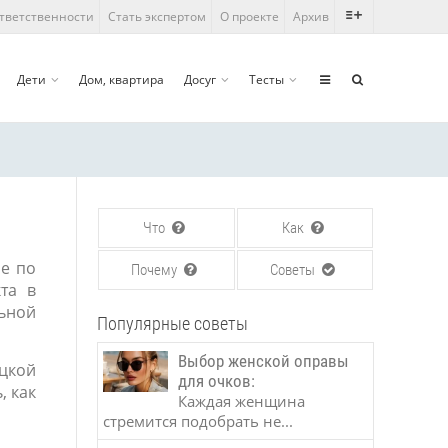
ответственности
Стать экспертом
О проекте
Архив
Дети
Дом, квартира
Досуг
Тесты
Что
Как
е по
Почему
Советы
та в
льной
Популярные советы
Выбор женской оправы
ецкой
для очков:
, как
Каждая женщина
стремится подобрать не...