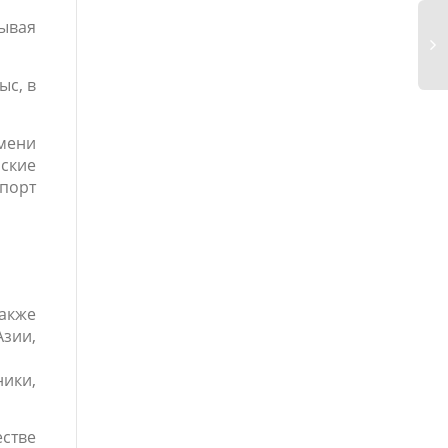
сывая
ыс, в
мени
зские
порт
акже
Азии,
ники,
естве