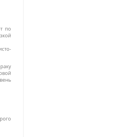
т по
узкой
исто-
раку
овой
овень
рого