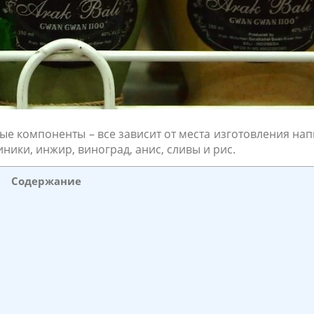
ые компоненты – все зависит от места изготовления нап
иники, инжир, виноград, анис, сливы и рис.
Содержание