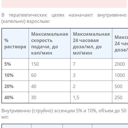
В терапевтических целях назначают внутривенно
(капельно) взрослым:
Максимальная
Максимальная
Макс
%
скорость
24 часовая
24 ча
раствора
подачи, до
доза/мл, до
доза
кап/мин
мл/мин
5%
150
7
2000
10%
60
3
1000
20%
40
2
500
40%
30
1,5
250
Внутривенно (струйно) эссенции 5% и 10%, объем до 50
мл: