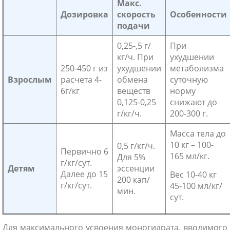
Макс.
Дозировка
скорость
Особенности
подачи
0,25-,5 г/
При
кг/ч. При
ухудшении
250-450 г из
ухудшении
метаболизма
Взрослым
расчета 4-
обмена
суточную
6г/кг
веществ
норму
0,125-0,25
снижают до
г/кг/ч.
200-300 г.
Масса тела до
10 кг – 100-
0,5 г/кг/ч.
Первично 6
165 мл/кг.
Для 5%
г/кг/сут.
Детям
эссенции
Далее до 15
Вес 10-40 кг
200 кап/
г/кг/сут.
45-100 мл/кг/
мин.
сут.
Для максимального усвоения моногидрата, вводимого