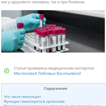
как у здорового человека, так и при болезни.
ники
Статья проверена медицинским экспертом
Маслиховой Любовью Васильевной
Содержание
Что такое гематокрит
Функции гематокрита в организме
Проведение анализа: как готовиться, как проходит, как