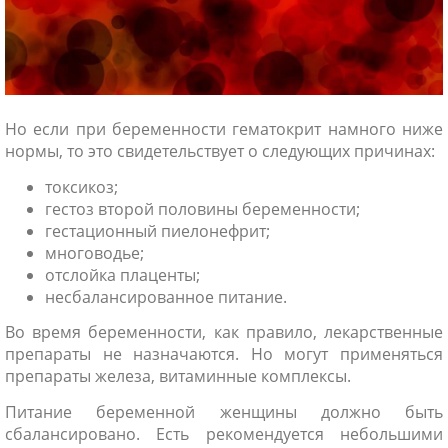
Но если при беременности гематокрит намного ниже
нормы, то это свидетельствует о следующих причинах:
токсикоз;
гестоз второй половины беременности;
гестационный пиелонефрит;
многоводье;
отслойка плаценты;
несбалансированное питание.
Во время беременности, как правило, лекарственные
препараты не назначаются. Но могут применяться
препараты железа, витаминные комплексы.
Питание беременной женщины должно быть
сбалансировано. Есть рекомендуется небольшими