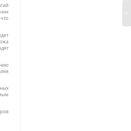
лгий
нних
 что
удет
Кожа
одят
ению
вляя
сных
амым
оров