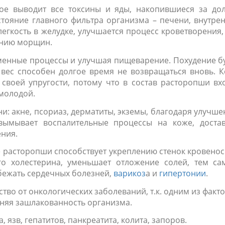
рое выводит все токсины и яды, накопившиеся за до
тояние главного фильтра организма – печени, внутре
егкость в желудке, улучшается процесс кроветворения,
анию морщин.
менные процессы и улучшая пищеварение. Похудение б
 вес способен долгое время не возвращаться вновь. 
своей упругости, потому что в состав расторопши вх
 молодой.
: акне, псориаз, дерматиты, экземы, благодаря улучш
вымывает воспалительные процессы на коже, доста
ения.
е расторопши способствует укреплению стенок кровено
го холестерина, уменьшает отложение солей, тем с
збежать сердечных болезней,
варикоз
а и
гипертонии
.
ство от онкологических заболеваний, т.к. одним из факт
шняя зашлакованность организма.
 язв, гепатитов, панкреатита, колита, запоров.