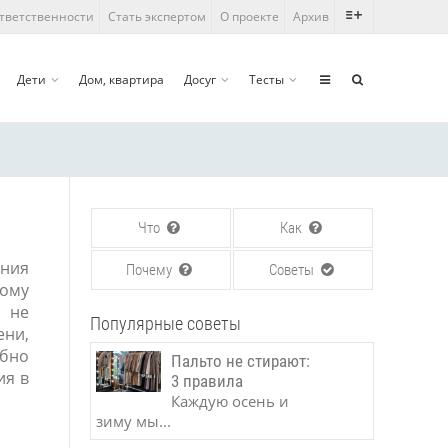
ответственности
Стать экспертом
О проекте
Архив
Дети
Дом, квартира
Досуг
Тесты
Что
Как
ения
Почему
Советы
ому
я не
Популярные советы
ени,
обно
Пальто не стирают:
ия в
3 правила
Каждую осень и
зиму мы...