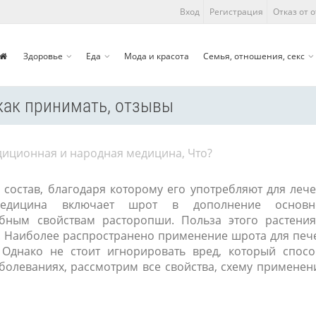
Вход
Регистрация
Отказ от 
Здоровье
Еда
Мода и красота
Семья, отношения, секс
 как принимать, отзывы
диционная и народная медицина
,
Что?
состав, благодаря которому его употребляют для леч
медицина включает шрот в дополнение основн
бным свойствам расторопши. Польза этого растени
. Наиболее распространено применение шрота для печ
 Однако не стоит игнорировать вред, который спос
болеваниях, рассмотрим все свойства, схему применен