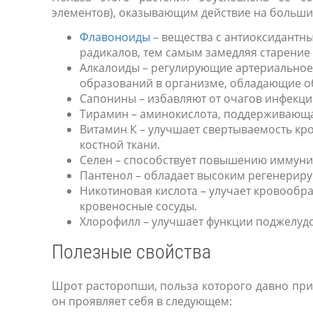
элементов), оказывающим действие на большин
Флавоноиды
– вещества с антиоксидантн
радикалов, тем самым замедляя старение 
Алкалоиды – регулирующие артериальное
образований в организме, обладающие 
Сапонины – избавляют от очагов инфекци
Тирамин – аминокислота, поддерживающа
Витамин К – улучшает свертываемость кро
костной ткани.
Селен – способствует повышению иммунит
Пантенол – обладает высоким регенерир
Никотиновая кислота – улучает кровообра
кровеносные сосуды.
Хлорофилл – улучшает функции поджелудо
Полезные свойства
Шрот расторопши, польза которого давно приз
он проявляет себя в следующем: