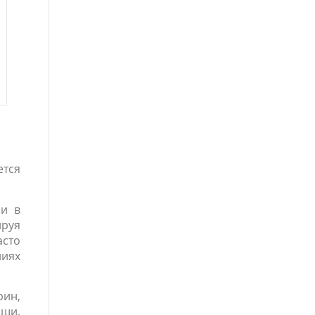
ется
ии в
ируя
асто
ниях
рин,
пши,