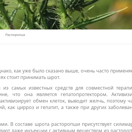
Расторопша
днако, как уже было сказано выше, очень часто применя
чях стоит принимать шрот.
 из самых известных средств для совместной терап
не, что она является гепатопротектором. Активиз
активизирует обмен клеток, выводит желчь, поэтому ч
й, как цирроз и гепатит, а также при других заболева
ми. В составе шрота расторопши присутствует силима
уют даже инъекции с активным веществом из расторо