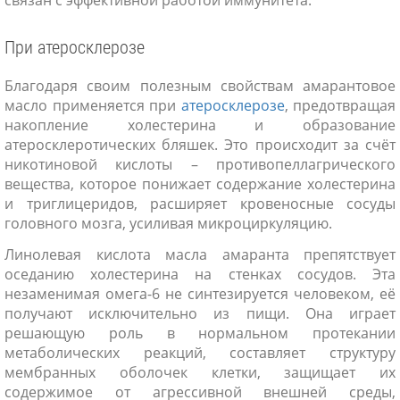
связан с эффективной работой иммунитета.
При атеросклерозе
Благодаря своим полезным свойствам амарантовое
масло применяется при
атеросклерозе
, предотвращая
накопление холестерина и образование
атеросклеротических бляшек. Это происходит за счёт
никотиновой кислоты – противопеллагрического
вещества, которое понижает содержание холестерина
и триглицеридов, расширяет кровеносные сосуды
головного мозга, усиливая микроциркуляцию.
Линолевая кислота масла амаранта препятствует
оседанию холестерина на стенках сосудов. Эта
незаменимая омега-6 не синтезируется человеком, её
получают исключительно из пищи. Она играет
решающую роль в нормальном протекании
метаболических реакций, составляет структуру
мембранных оболочек клетки, защищает их
содержимое от агрессивной внешней среды,