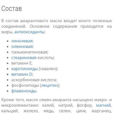
Состав
В состав амарантового масла входит много полезных
соединений. Основное содержание приходится на
жиры,
антиоксиданты
:
линолевая
;
олеиновая
;
пальминитиновая;
стеариновая
кислоты;
витамин Е;
каротиноиды
(сквален);
витамин D
;
аскорбиновая кислота;
фосфолипиды (
лецитин
);
флавоноиды
.
Кроме того, масло семян амаранта насыщено макро- и
микроэлементами: калий, натрий, фосфор,
магний
,
кальций, железо, медь, селен, цинк, марганец,